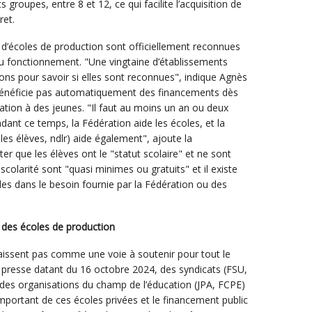
groupes, entre 8 et 12, ce qui facilite l’acquisition de
ret.
 d’écoles de production sont officiellement reconnues
e au fonctionnement. "Une vingtaine d’établissements
ions pour savoir si elles sont reconnues", indique Agnès
 bénéficie pas automatiquement des financements dès
mation à des jeunes. "Il faut au moins un an ou deux
ant ce temps, la Fédération aide les écoles, et la
les élèves, ndlr) aide également", ajoute la
er que les élèves ont le "statut scolaire" et ne sont
colarité sont "quasi minimes ou gratuits" et il existe
lles dans le besoin fournie par la Fédération ou des
 des écoles de production
aissent pas comme une voie à soutenir pour tout le
esse datant du 16 octobre 2024, des syndicats (FSU,
es organisations du champ de l’éducation (JPA, FCPE)
portant de ces écoles privées et le financement public