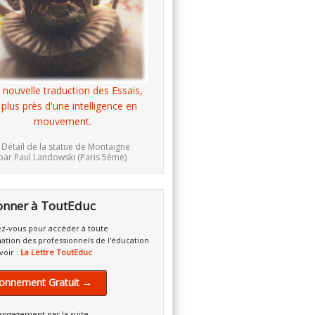
 nouvelle traduction des Essais,
 plus près d'une intelligence en
mouvement.
 Détail de la statue de Montaigne
par Paul Landowski (Paris 5ème)
onner à ToutEduc
z-vous pour accéder à toute
mation des professionnels de l'éducation
voir :
La Lettre ToutEduc
onnement Gratuit →
engagement par la suite.