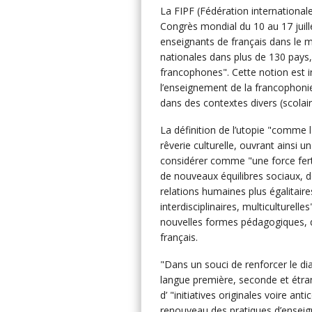
La FIPF (Fédération international
Congrès mondial du 10 au 17 juil
enseignants de français dans le 
nationales dans plus de 130 pays,
francophones". Cette notion est 
l’enseignement de la francophoni
dans des contextes divers (scolaire,
La définition de l’utopie "comme l
rêverie culturelle, ouvrant ainsi 
considérer comme "une force fertil
de nouveaux équilibres sociaux, 
relations humaines plus égalitaire
interdisciplinaires, multiculturelle
nouvelles formes pédagogiques, q
français.
"Dans un souci de renforcer le dia
langue première, seconde et étran
d’ "initiatives originales voire a
renouveau des pratiques d’enseign