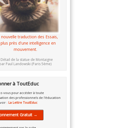
 nouvelle traduction des Essais,
 plus près d'une intelligence en
mouvement.
 Détail de la statue de Montaigne
par Paul Landowski (Paris 5ème)
onner à ToutEduc
z-vous pour accéder à toute
mation des professionnels de l'éducation
voir :
La Lettre ToutEduc
onnement Gratuit →
engagement par la suite.