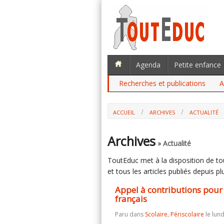
Agenda
Petite enfance
Recherches et publications
A
ACCUEIL
ARCHIVES
ACTUALITÉ
APPEL À CONTRIBUTIONS POUR LE 16
Archives
» Actualité
ToutEduc met à la disposition de tous
et tous les articles publiés depuis plu
Appel à contributions pour
français
Paru dans
Scolaire
,
Périscolaire
le lun