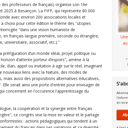
e des professeurs de français) organise son 16e
let 2025 à Besançon. La FIFP, qui représente 80 000
monde avec environ 200 associations locales et
 a choisi pour cette édition le thème des "utopies
interrogée "dans une vision humaniste de
e, en français langue première, seconde ou étrangère,
Une
 universitaire, associatif, etc.)."
au
a préfiguration d’un monde idéal, projet politique ou
un horizon d’attente porteur d’espoirs", amène à la
*
e, élan, appel ou invitation à agir sur le réel, imaginant
de nouveaux liens avec la Nature, des modes de
s, mais aussi des propositions alternatives éducatives,
S'ab
s". Elle serait ainsi une porte d'entrée pour envisager de
ui concernent en l'occurence l'apprentissage du
Abonne
l'infor
et rece
logue, la coopération et la synergie entre français
gère", ce congrès vise la mise en valeur et le partage
Ab
nticonformistes : actions pédagogiques qui tendent à un
ement du français dans ses variations et sa diversité ;
* Sans 