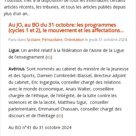
ToutEduc met à la disposition de tous les internautes certains
articles récents, les tribunes, et tous les articles publiés depuis
plus d'un an...
Au JO, au BO du 31 octobre: les programmes
(cycles 1 et 2), le mouvement et les affectations...
Paru dans
Scolaire
,
Périscolaire
,
Orientation
le jeudi 31 octobre 2024.
Ligue
. Un arrêté relatif à la fédération de l'Aisne de la Ligue
de l'enseignement (
ici
)
Avérous
. Sont nommés au cabinet du ministre de la Jeunesse
et des Sports, Damien Combredet-Blassel, directeur adjoint
du cabinet, Eric Ingargiola, conseiller chargé des relations
avec le monde économique, Anaïs Walter, conseillère
chargée de l'éthique, de l'intégrité, de la lutte contre les
violences et de la laïcité, Matthieu Sigur, conseiller
parlementaire, Emmanuel Chassain, conseiller chargé des
discours et de l'héritage (
ici
)
Au BO n°41 du 31 octobre 2024