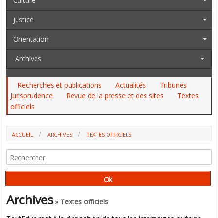
Culture
Justice
Orientation
Archives
Recherches et publications
Actualités
Tribunes
Jurisprudence
Revue de la presse et des sites
Textes
officiels
ACCUEIL
ARCHIVES
TEXTES OFFICIELS
AU JO, AU BO DU 31 OCTOBRE: LES PROGRAMMES (CYCLES 1 ET 2), LE
MOUVEMENT ET LES AFFECTATIONS...
Archives
» Textes officiels