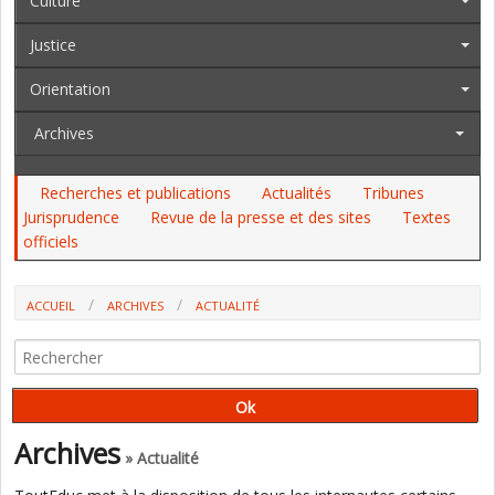
Culture
Justice
Orientation
Archives
Recherches et publications
Actualités
Tribunes
Jurisprudence
Revue de la presse et des sites
Textes
officiels
ACCUEIL
ARCHIVES
ACTUALITÉ
LES CAMPUS DES MÉTIERS ET DES QUALIFICATIONS ONT BÉNÉFICIÉ
DES FINANCEMENTS D'AVENIR (CEREQ)
Archives
» Actualité