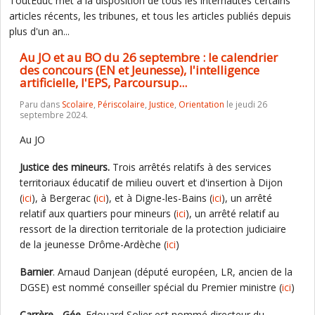
ToutEduc met à la disposition de tous les internautes certains
articles récents, les tribunes, et tous les articles publiés depuis
plus d'un an...
Au JO et au BO du 26 septembre : le calendrier
des concours (EN et Jeunesse), l'intelligence
artificielle, l'EPS, Parcoursup...
Paru dans
Scolaire
,
Périscolaire
,
Justice
,
Orientation
le jeudi 26
septembre 2024.
Au JO
Justice des mineurs.
Trois arrêtés relatifs à des services
territoriaux éducatif de milieu ouvert et d'insertion à Dijon
(
ici
), à Bergerac (
ici
), et à Digne-les-Bains (
ici
), un arrêté
relatif aux quartiers pour mineurs (
ici
), un arrêté relatif au
ressort de la direction territoriale de la protection judiciaire
de la jeunesse Drôme-Ardèche (
ici
)
Barnier
. Arnaud Danjean (député européen, LR, ancien de la
DGSE) est nommé conseiller spécial du Premier ministre (
ici
)
Carrère - Gée.
Edouard Solier est nommé directeur du