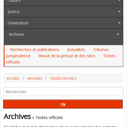
Culture
Justice
Orientation
Archives
Recherches et publications
Actualités
Tribunes
Jurisprudence
Revue de la presse et des sites
Textes
officiels
ACCUEIL
ARCHIVES
TEXTES OFFICIELS
AU JO ET AU BO DU 26 SEPTEMBRE : LE CALENDRIER DES CONCOURS
(EN ET JEUNESSE), L'INTELLIGENCE ARTIFICIELLE, L'EPS, PARCOURSUP...
Archives
» Textes officiels