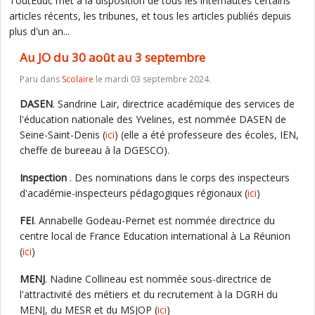
ToutEduc met à la disposition de tous les internautes certains
articles récents, les tribunes, et tous les articles publiés depuis
plus d'un an...
Au JO du 30 août au 3 septembre
Paru dans
Scolaire
le mardi 03 septembre 2024.
DASEN
. Sandrine Lair, directrice académique des services de
l'éducation nationale des Yvelines, est nommée DASEN de
Seine-Saint-Denis (
ici
) (elle a été professeure des écoles, IEN,
cheffe de bureeau à la DGESCO).
Inspection
. Des nominations dans le corps des inspecteurs
d'académie-inspecteurs pédagogiques régionaux (
ici
)
FEI
. Annabelle Godeau-Pernet est nommée directrice du
centre local de France Education international à La Réunion
(
ici
)
MENJ
. Nadine Collineau est nommée sous-directrice de
l'attractivité des métiers et du recrutement à la DGRH du
MENJ, du MESR et du MSJOP (
ici
)