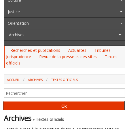
Culture
Justice
Orientation
Archives
Recherches et publications
Actualités
Tribunes
Jurisprudence
Revue de la presse et des sites
Textes
officiels
ACCUEIL
ARCHIVES
TEXTES OFFICIELS
AU JO DU 30 AOÛT AU 3 SEPTEMBRE
Archives
» Textes officiels