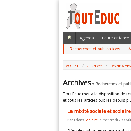
Agenda
Petite enfance
Recherches et publications
A
ACCUEIL
ARCHIVES
RECHERCHES
LA MIXITÉ SOCIALE ET SCOLAIRE, UNE P
Archives
» Recherches et publ
ToutEduc met à la disposition de tous
et tous les articles publiés depuis plu
La mixité sociale et scolaire
Paru dans
Scolaire
le mercredi 28 août
"L’école doit un enseignement co