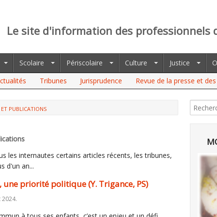
Le site d'information des professionnels 
Scolaire
Périscolaire
Culture
Justice
O
ctualités
Tribunes
Jurisprudence
Revue de la presse et des 
 ET PUBLICATIONS
RIORITÉ POLITIQUE (Y. TRIGANCE, PS)
ications
MO
 les internautes certains articles récents, les tribunes,
s d'un an...
, une priorité politique (Y. Trigance, PS)
 2024.
mmun à tous ses enfants, c’est un enjeu et un défi