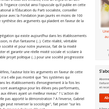
k Trigance conclut ainsi l'opuscule qu'il publie en cette
ational à l’Éducation du Parti socialiste, conseiller
ropose avec la Fondation Jean-Jaurès en moins de 100
e synthèse des arguments qui plaident en faveur de la
Une
grégation qui existe aujourd’hui dans les établissements
au
ion, ni d’un fantasme (...). Cette réalité, véritable
ociété et pour notre jeunesse, fait de la mixité
*
ter et garantir une réelle mixité sociale et scolaire à
table projet politique (...) pour une société progressiste
S'ab
éfinis, l'auteur liste les arguments en faveur de cette
E n'a-t-elle pas montré que "les systèmes qui
Abonne
ans les établissements d’enseignement à la fois les
l'infor
et rece
es sont avantageux pour les élèves peu performants,
aux élèves ayant un meilleur niveau" ? L'action de
Ab
le pas apporté la démonstration ? A l'inverse, Gabriel
gie peut renverser la sociologie", fait peser "sur les
* Sans 