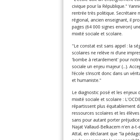
civique pour la République." Yannic
rentrée très politique. Secrétaire n
régional, ancien enseignant, il p
pages (64 000 signes environ) un
mixité sociale et scolaire.
"Le constat est sans appel : la sé
scolaires ne relève ni d’une impress
'bombe à retardement' pour notre s
sociale un enjeu majeur (...). Accep
l’école s’inscrit donc dans un véri
et humaniste."
Le diagnostic posé et les enjeux d
mixité sociale et scolaire : L'OCD
répartissent plus équitablement d
ressources scolaires et les élèv
sans pour autant porter préjudice 
Najat Vallaud-Belkacem n'en a-t-el
Attal, en déclarant que "la pédago