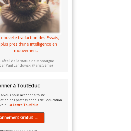
 nouvelle traduction des Essais,
 plus près d'une intelligence en
mouvement.
 Détail de la statue de Montaigne
par Paul Landowski (Paris 5ème)
onner à ToutEduc
z-vous pour accéder à toute
mation des professionnels de l'éducation
voir :
La Lettre ToutEduc
onnement Gratuit →
engagement par la suite.