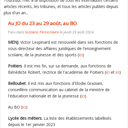
ToutEduc met à la disposition de tous les internautes certains
articles récents, les tribunes, et tous les articles publiés depuis
plus d'un an...
Au JO du 23 au 29 août, au BO
Paru dans
Scolaire
,
Périscolaire
le jeudi 29 août 2024.
MENJ
. Victor Lespinard est renouvelé dans ses fonctions de
sous-directeur des affaires juridiques de l'enseignement
scolaire, de la jeunesse et des sports (
ici
)
Poitiers
. Il est mis fin, sur sa demande, aux fonctions de
Bénédicte Robert, rectrice de l'académie de Poitiers (
ici
et
ici
)
Belloubet
. Il est mis aux fonctions d'Elodie Graziani,
conseillère communication au cabinet de la ministre de
l'éducation nationale et de la jeunesse (
ici
)
Au BO (
ici
)
Lycée des métiers.
La liste des établissements labellisés
depuis le 1er janvier 2023