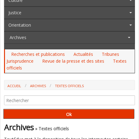
Culture
Justice
Orientation
Archives
Recherches et publications
Actualités
Tribunes
Jurisprudence
Revue de la presse et des sites
Textes
officiels
ACCUEIL
ARCHIVES
TEXTES OFFICIELS
AU JO DU 23 AU 29 AOÛT, AU BO
Archives
» Textes officiels