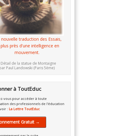
 nouvelle traduction des Essais,
 plus près d'une intelligence en
mouvement.
 Détail de la statue de Montaigne
par Paul Landowski (Paris 5ème)
onner à ToutEduc
z-vous pour accéder à toute
mation des professionnels de l'éducation
voir :
La Lettre ToutEduc
onnement Gratuit →
engagement par la suite.