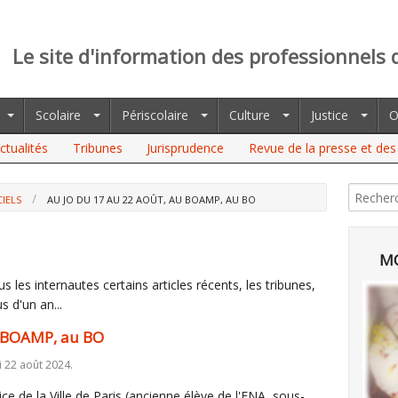
Le site d'information des professionnels 
Scolaire
Périscolaire
Culture
Justice
O
ctualités
Tribunes
Jurisprudence
Revue de la presse et des 
CIELS
AU JO DU 17 AU 22 AOÛT, AU BOAMP, AU BO
MO
 les internautes certains articles récents, les tribunes,
s d'un an...
u BOAMP, au BO
i 22 août 2024.
ce de la Ville de Paris (ancienne élève de l'ENA, sous-