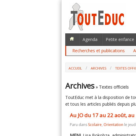
Agenda
Petite enfance
Recherches et publications
A
ACCUEIL
ARCHIVES
TEXTES OFFI
Archives
» Textes officiels
ToutEduc met à la disposition de tous
et tous les articles publiés depuis plu
Au JO du 17 au 22 août, a
Paru dans
Scolaire
,
Orientation
le jeud
MENJ
. Lisa Bokobza, administratri