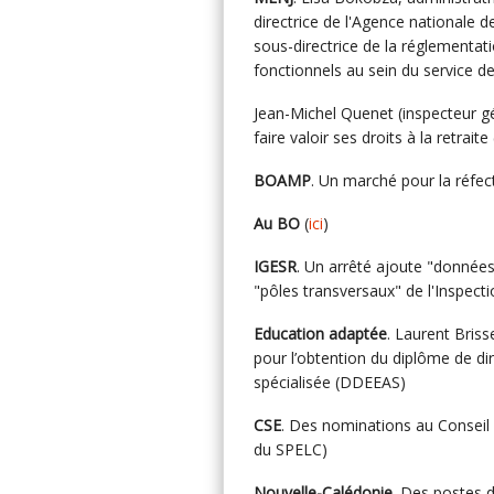
directrice de l'Agence nationale 
sous-directrice de la réglementati
fonctionnels au sein du service 
Jean-Michel Quenet (inspecteur gé
faire valoir ses droits à la retraite 
BOAMP
. Un marché pour la réfec
Au BO
(
ici
)
IGESR
. Un arrêté ajoute "données, 
"pôles transversaux" de l'Inspecti
Education adaptée
. Laurent Bris
pour l’obtention du diplôme de di
spécialisée (DDEEAS)
CSE
. Des nominations au Conseil 
du SPELC)
Nouvelle-Calédonie.
Des postes d