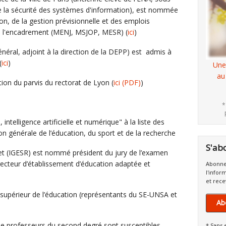
de la sécurité des systèmes d'information), est nommée
on, de la gestion prévisionnelle et des emplois
de l'encadrement (MENJ, MSJOP, MESR) (
ici
)
néral, adjoint à la direction de la DEPP) est admis à
(
ici
)
Une
au
tion du parvis du rectorat de Lyon (
ici
(PDF)
)
*
intelligence artificielle et numérique" à la liste des
on générale de l’éducation, du sport et de la recherche
S'ab
set (IGESR) est nommé président du jury de l’examen
recteur d’établissement d’éducation adaptée et
Abonne
l'infor
et rece
supérieur de l’éducation (représentants du SE-UNSA et
Ab
e professeurs du second degré sont susceptibles
* Sans 