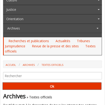
Culture
Justice
Orientation
Archives
Recherches et publications
Actualités
Tribunes
Jurisprudence
Revue de la presse et des sites
Textes
officiels
ACCUEIL
ARCHIVES
TEXTES OFFICIELS
AU JO DU 8 AU 14 AOÛT, AU BOAMP. L'ENSEIGNEMENT AGRICOLE, LE
NUMÉRIQUE, L'INFORMATION GÉOGRAPHIQUE...
Archives
» Textes officiels