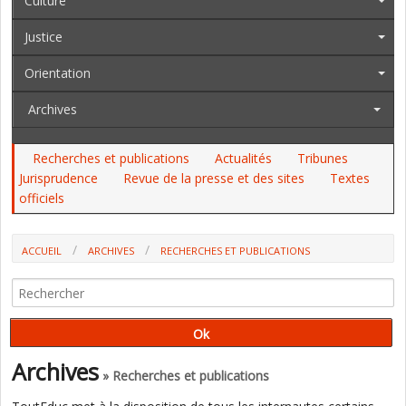
Culture
Justice
Orientation
Archives
Recherches et publications
Actualités
Tribunes
Jurisprudence
Revue de la presse et des sites
Textes
officiels
ACCUEIL
ARCHIVES
RECHERCHES ET PUBLICATIONS
L'OCDE FAVORABLE AUX PÉDAGOGIES "CONSTRUCTIVISTES"
Archives
» Recherches et publications