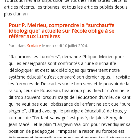
ToutEduc met à la disposition de tous les internautes certains
articles récents, les tribunes, et tous les articles publiés depuis
plus d'un an...
Pour P. Meirieu, comprendre la "surchauffe
idéologique" actuelle sur l'école oblige à se
référer aux Lumières
Paru dans
Scolaire
le mercredi 10 juillet 2024.
"Rallumons les Lumières", demande Philippe Meirieu pour
qui les enseignants sont confrontés à "une surchauffe
idéologique" et c'est aux idéologies qui traversent notre
système éducatif qu'est consacré son dernier opus. Il revisite
les formules de Descartes sur le bon sens et le pouvoir de la
raison, ceux de Rousseau, beaucoup plus directif qu'on ne le
dit trop souvent lorsqu'il s'agit de l'éducation d'Emile, de Kant
qui ne veut pas que l'obéissance de l'enfant ne soit que "pure
singerie", d'Itard avec qui le principe d'éducabilité de tous, y
compris de "l'enfant sauvage" est posé, de Jules Ferry, de
Jean Macé... et le plan "Langevin-Wallon" pour revendiquer sa
position de pédagogue : "Imposer la raison au forceps est
évidemment impossible pour qui veut permettre à chacun de