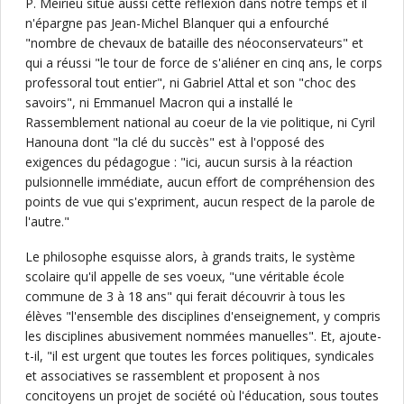
P. Meirieu situe aussi cette réflexion dans notre temps et il
n'épargne pas Jean-Michel Blanquer qui a enfourché
"nombre de chevaux de bataille des néoconservateurs" et
qui a réussi "le tour de force de s'aliéner en cinq ans, le corps
professoral tout entier", ni Gabriel Attal et son "choc des
savoirs", ni Emmanuel Macron qui a installé le
Rassemblement national au coeur de la vie politique, ni Cyril
Hanouna dont "la clé du succès" est à l'opposé des
exigences du pédagogue : "ici, aucun sursis à la réaction
pulsionnelle immédiate, aucun effort de compréhension des
points de vue qui s'expriment, aucun respect de la parole de
l'autre."
Le philosophe esquisse alors, à grands traits, le système
scolaire qu'il appelle de ses voeux, "une véritable école
commune de 3 à 18 ans" qui ferait découvrir à tous les
élèves "l'ensemble des disciplines d'enseignement, y compris
les disciplines abusivement nommées manuelles". Et, ajoute-
t-il, "il est urgent que toutes les forces politiques, syndicales
et associatives se rassemblent et proposent à nos
concitoyens un projet de société où l'éducation, sous toutes