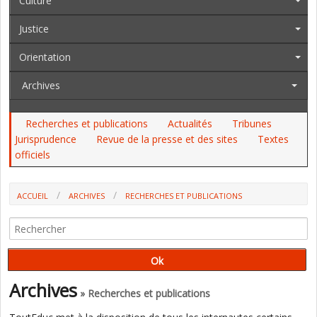
Culture
Justice
Orientation
Archives
Recherches et publications
Actualités
Tribunes
Jurisprudence
Revue de la presse et des sites
Textes
officiels
ACCUEIL
ARCHIVES
RECHERCHES ET PUBLICATIONS
POUR P. MEIRIEU, COMPRENDRE LA "SURCHAUFFE IDÉOLOGIQUE"
ACTUELLE SUR L'ÉCOLE OBLIGE À SE RÉFÉRER AUX LUMIÈRES
Archives
» Recherches et publications