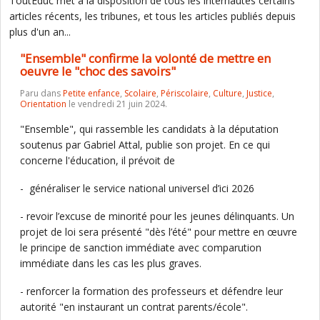
ToutEduc met à la disposition de tous les internautes certains
articles récents, les tribunes, et tous les articles publiés depuis
plus d'un an...
"Ensemble" confirme la volonté de mettre en
oeuvre le "choc des savoirs"
Paru dans
Petite enfance
,
Scolaire
,
Périscolaire
,
Culture
,
Justice
,
Orientation
le vendredi 21 juin 2024.
"Ensemble", qui rassemble les candidats à la députation
soutenus par Gabriel Attal, publie son projet. En ce qui
concerne l'éducation, il prévoit de
- généraliser le service national universel d’ici 2026
- revoir l’excuse de minorité pour les jeunes délinquants. Un
projet de loi sera présenté "dès l’été" pour mettre en œuvre
le principe de sanction immédiate avec comparution
immédiate dans les cas les plus graves.
- renforcer la formation des professeurs et défendre leur
autorité "en instaurant un contrat parents/école".