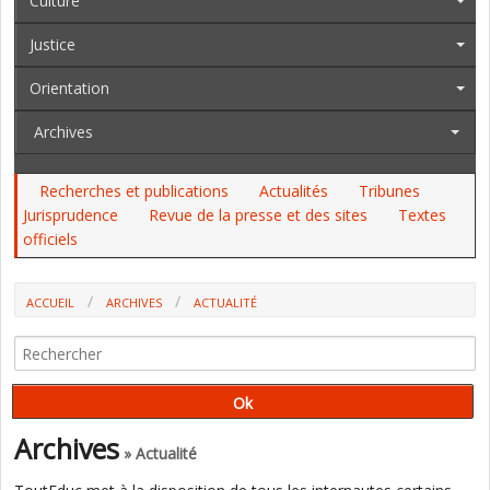
Culture
Justice
Orientation
Archives
Recherches et publications
Actualités
Tribunes
Jurisprudence
Revue de la presse et des sites
Textes
officiels
ACCUEIL
ARCHIVES
ACTUALITÉ
"ENSEMBLE" CONFIRME LA VOLONTÉ DE METTRE EN OEUVRE LE
"CHOC DES SAVOIRS"
Archives
» Actualité