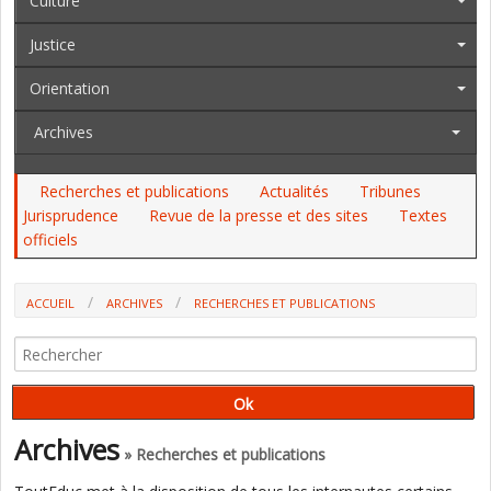
Culture
Justice
Orientation
Archives
Recherches et publications
Actualités
Tribunes
Jurisprudence
Revue de la presse et des sites
Textes
officiels
ACCUEIL
ARCHIVES
RECHERCHES ET PUBLICATIONS
EDUCATION NATIONALE : COMMENT SE PRENNENT (ET NE SE
PRENNENT PAS) LES DÉCISIONS (OUVRAGE)
Archives
» Recherches et publications