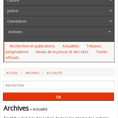
Culture
Justice
Orientation
Archives
Recherches et publications
Actualités
Tribunes
Jurisprudence
Revue de la presse et des sites
Textes
officiels
ACCUEIL
ARCHIVES
ACTUALITÉ
COMMENT LES "INTERMÉDIAIRES DE L'EMPLOI" ACCOMPAGNENT LES
JEUNES “INVISIBLES“ OU ISSUS DE QPV (INJEP)
Archives
» Actualité