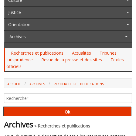
Culture
Justice
Orientation
Archives
Recherches et publications
Actualités
Tribunes
Jurisprudence
Revue de la presse et des sites
Textes
officiels
ACCUEIL
ARCHIVES
RECHERCHES ET PUBLICATIONS
SANTÉ SEXUELLE DES 15-24 ANS : LES JEUNES PARLENT-ILS AUX JEUNES
? (UNE RECHERCNE INSERM, ANRT, ANR)
Archives
» Recherches et publications