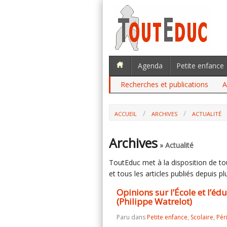
Agenda
Petite enfance
Recherches et publications
A
ACCUEIL
ARCHIVES
ACTUALITÉ
OPINIONS SUR L’ÉCOLE ET L’ÉDUCATIO
Archives
» Actualité
ToutEduc met à la disposition de tous
et tous les articles publiés depuis plu
Opinions sur l’École et l’éd
(Philippe Watrelot)
Paru dans
Petite enfance
,
Scolaire
,
Pér