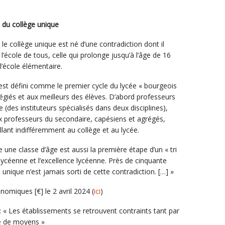
t du collège unique
le collège unique est né d’une contradiction dont il
t l’école de tous, celle qui prolonge jusqu’à l’âge de 16
l’école élémentaire.
 est défini comme le premier cycle du lycée « bourgeois
ilégiés et aux meilleurs des élèves. D’abord professeurs
(des instituteurs spécialisés dans deux disciplines),
x professeurs du secondaire, capésiens et agrégés,
aillant indifféremment au collège et au lycée.
une classe d’âge est aussi la première étape d’un « tri
 lycéenne et l’excellence lycéenne. Près de cinquante
 unique n’est jamais sorti de cette contradiction. […] »
nomiques [€] le 2 avril 2024 (
ici
)
: « Les établissements se retrouvent contraints tant par
ue de moyens »