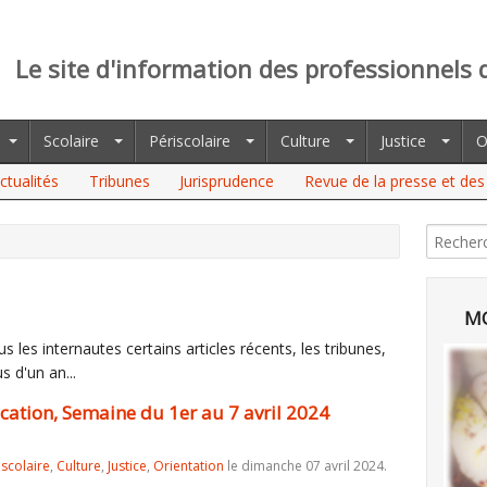
Le site d'information des professionnels 
Scolaire
Périscolaire
Culture
Justice
O
ctualités
Tribunes
Jurisprudence
Revue de la presse et des 
N, SEMAINE DU 1ER AU 7 AVRIL 2024 (PHILIPPE WATRELOT)
MO
 les internautes certains articles récents, les tribunes,
s d'un an...
ucation, Semaine du 1er au 7 avril 2024
iscolaire
,
Culture
,
Justice
,
Orientation
le dimanche 07 avril 2024.