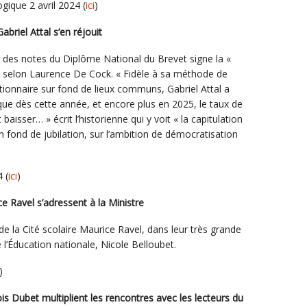
ique 2 avril 2024 (
ici
)
abriel Attal s’en réjouit
s des notes du Diplôme National du Brevet signe la «
» selon Laurence De Cock. « Fidèle à sa méthode de
actionnaire sur fond de lieux communs, Gabriel Attal a
ue dès cette année, et encore plus en 2025, le taux de
baisser… » écrit l’historienne qui y voit « la capitulation
fond de jubilation, sur l’ambition de démocratisation
 (
ici
)
e Ravel s’adressent à la Ministre
e la Cité scolaire Maurice Ravel, dans leur très grande
e l’Éducation nationale, Nicole Belloubet.
)
s Dubet multiplient les rencontres avec les lecteurs du