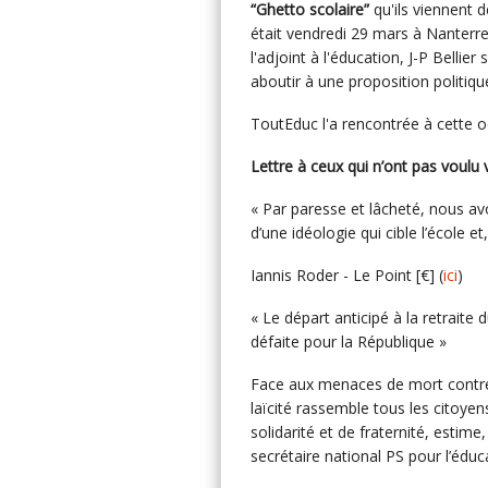
“Ghetto scolaire”
qu'ils viennent 
était vendredi 29 mars à Nanterre p
l'adjoint à l'éducation, J-P Bellie
aboutir à une proposition politiqu
ToutEduc l'a rencontrée à cette o
Lettre à ceux qui n’ont pas voulu 
« Par paresse et lâcheté, nous av
d’une idéologie qui cible l’école et
Iannis Roder - Le Point [€] (
ici
)
« Le départ anticipé à la retraite
défaite pour la République »
Face aux menaces de mort contre c
laïcité rassemble tous les citoye
solidarité et de fraternité, estim
secrétaire national PS pour l’éduc