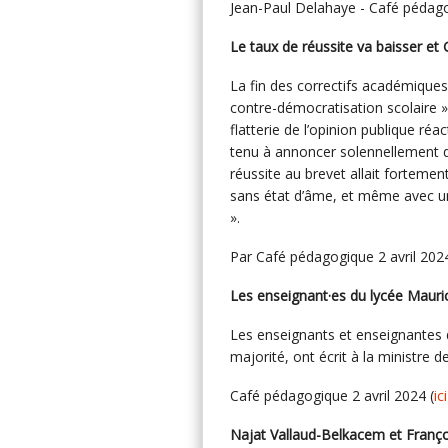
Jean-Paul Delahaye - Café pédagog
Le taux de réussite va baisser et G
La fin des correctifs académique
contre-démocratisation scolaire 
flatterie de l’opinion publique ré
tenu à annoncer solennellement q
réussite au brevet allait fortement 
sans état d’âme, et même avec un 
».
Par Café pédagogique 2 avril 2024
Les enseignant·es du lycée Mauric
Les enseignants et enseignantes d
majorité, ont écrit à la ministre d
Café pédagogique 2 avril 2024 (
ici
Najat Vallaud-Belkacem et Françoi