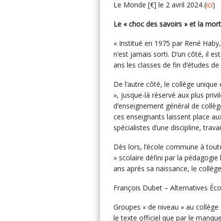
Le Monde [€] le 2 avril 2024 (
ici
)
Le « choc des savoirs » et la mor
« Institué en 1975 par René Haby, 
n’est jamais sorti. D’un côté, il es
ans les classes de fin d’études de 
De l’autre côté, le collège unique
», jusque-là réservé aux plus priv
d’enseignement général de collège 
ces enseignants laissent place au
spécialistes d’une discipline, trav
Dès lors, l’école commune à toute 
» scolaire défini par la pédagogie
ans après sa naissance, le collège
François Dubet – Alternatives Éco
Groupes « de niveau » au collège 
le texte officiel que par le manq