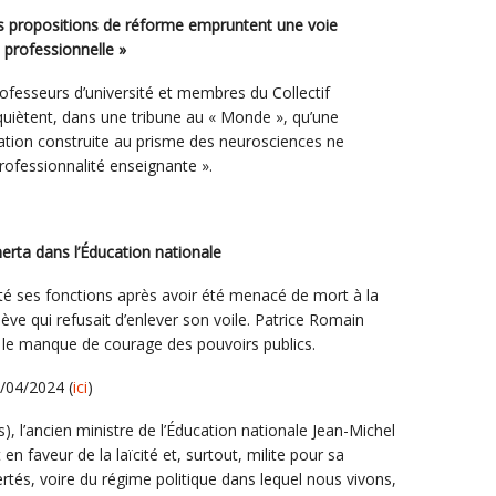
s propositions de réforme empruntent une voie
 professionnelle »
ofesseurs d’université et membres du Collectif
inquiètent, dans une tribune au « Monde », qu’une
tion construite au prisme des neurosciences ne
rofessionnalité enseignante ».
merta dans l’Éducation nationale
tté ses fonctions après avoir été menacé de mort à la
lève qui refusait d’enlever son voile. Patrice Romain
e le manque de courage des pouvoirs publics.
/04/2024 (
ici
)
is), l’ancien ministre de l’Éducation nationale Jean-Michel
 en faveur de la laïcité et, surtout, milite pour sa
bertés, voire du régime politique dans lequel nous vivons,