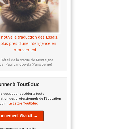
 nouvelle traduction des Essais,
 plus près d'une intelligence en
mouvement.
 Détail de la statue de Montaigne
par Paul Landowski (Paris 5ème)
onner à ToutEduc
z-vous pour accéder à toute
mation des professionnels de l'éducation
voir :
La Lettre ToutEduc
onnement Gratuit →
engagement par la suite.