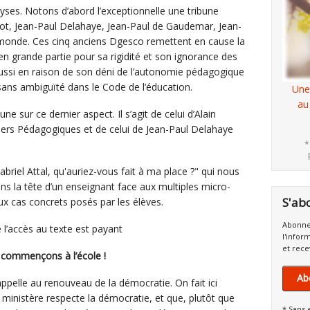
yses. Notons d’abord l’exceptionnelle une tribune
inot, Jean-Paul Delahaye, Jean-Paul de Gaudemar, Jean-
monde. Ces cinq anciens Dgesco remettent en cause la
en grande partie pour sa rigidité et son ignorance des
ussi en raison de son déni de l’autonomie pédagogique
sans ambiguïté dans le Code de l’éducation.
Une
au
e sur ce dernier aspect. Il s’agit de celui d’Alain
hiers Pédagogiques et de celui de Jean-Paul Delahaye
*
riel Attal, qu'auriez-vous fait à ma place ?" qui nous
s la tête d’un enseignant face aux multiples micro-
S'ab
aux cas concrets posés par les élèves.
Abonne
e l’accès au texte est payant
l'infor
et rece
 commençons à l’école !
Ab
pelle au renouveau de la démocratie. On fait ici
ministère respecte la démocratie, et que, plutôt que
* Sans 