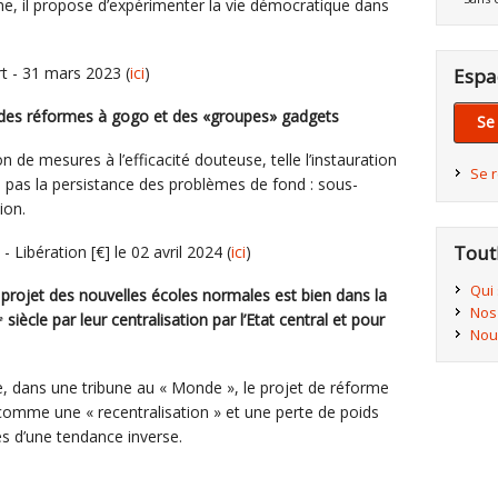
rme, il propose d’expérimenter la vie démocratique dans
t - 31 mars 2023 (
ici
)
Espa
 des réformes à gogo et des «groupes» gadgets
Se
n de mesures à l’efficacité douteuse, telle l’instauration
Se 
pas la persistance des problèmes de fond : sous-
ion.
Tout
 Libération [€] le 02 avril 2024 (
ici
)
Qui
projet des nouvelles écoles normales est bien dans la
Nos
ᵉ siècle par leur centralisation par l’Etat central et pour
Nou
se, dans une tribune au « Monde », le projet de réforme
comme une « recentralisation » et une perte de poids
es d’une tendance inverse.