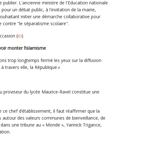
de publier. L'ancienne ministre de l'Education nationale
our un débat public, à l'invitation de la mairie,
r souhaitant initier une démarche collaborative pour
e contre "le séparatisme scolaire".
ccasion (
ici
)
voir monter l’islamisme
ons trop longtemps fermé les yeux sur la diffusion
, à travers elle, la République.»
 du proviseur du lycée Maurice-Ravel constitue une
e chef d’établissement, il faut réaffirmer que la
ns autour des valeurs communes de bienveillance, de
e, dans une tribune au « Monde », Yannick Trigance,
ation.