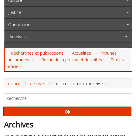
Culture
Justice
Orientation
Archives
Recherches et publications
Actualités
Tribunes
Jurisprudence
Revue de la presse et des sites
Textes
officiels
ACCUEIL
ARCHIVES
LA LETTRE DE TOUTEDUC N° 702
Archives