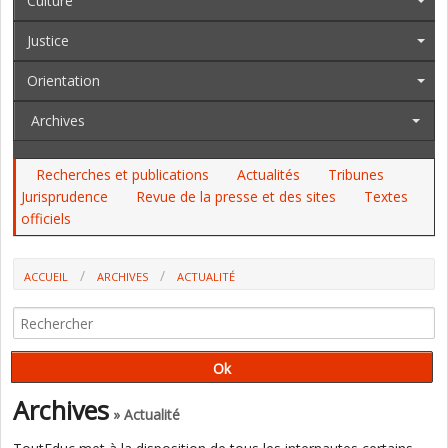
Culture
Justice
Orientation
Archives
Recherches et publications
Actualités
Tribunes
Jurisprudence
Revue de la presse et des sites
Textes
officiels
ACCUEIL
ARCHIVES
ACTUALITÉ
AU JO DU 28 DÉCEMBRE : LES POSTES AUX CONCOURS DE PERDIR, LA
LOI ERASMUS DE L'APPRENTISSAGE, LE CABINET DE P. THÉVENOT...
Archives
» Actualité