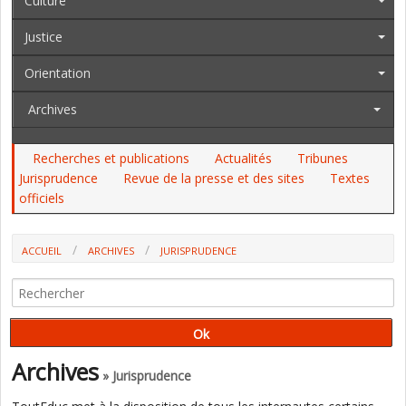
Culture
Justice
Orientation
Archives
Recherches et publications
Actualités
Tribunes
Jurisprudence
Revue de la presse et des sites
Textes
officiels
ACCUEIL
ARCHIVES
JURISPRUDENCE
LES ENT DU 1ER ET DU 2ND DEGRÉS SONT-ILS TRÈS DIFFÉRENTS ? (CAA
DE NANCY)
Archives
» Jurisprudence