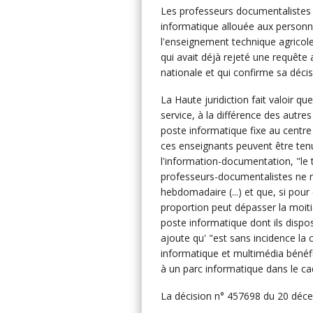
Les professeurs documentalistes 
informatique allouée aux personn
l'enseignement technique agricole 
qui avait déjà rejeté une requête
nationale et qui confirme sa décis
La Haute juridiction fait valoir q
service, à la différence des aut
poste informatique fixe au centre
ces enseignants peuvent être te
l'information-documentation, "l
professeurs-documentalistes ne re
hebdomadaire (...) et que, si pou
proportion peut dépasser la moiti
poste informatique dont ils dispo
ajoute qu' "est sans incidence la
informatique et multimédia bénéfi
à un parc informatique dans le ca
La décision n° 457698 du 20 dé