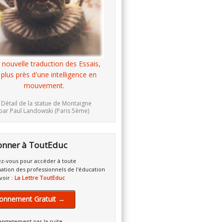
 nouvelle traduction des Essais,
 plus près d'une intelligence en
mouvement.
 Détail de la statue de Montaigne
par Paul Landowski (Paris 5ème)
onner à ToutEduc
z-vous pour accéder à toute
mation des professionnels de l'éducation
voir :
La Lettre ToutEduc
onnement Gratuit →
engagement par la suite.