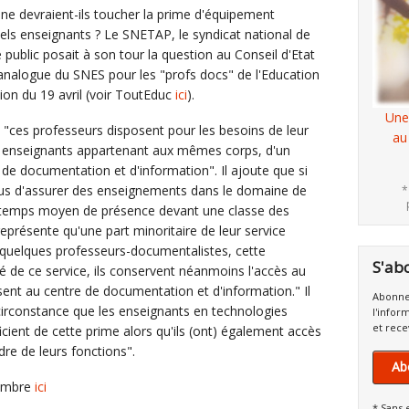
ne devraient-ils toucher la prime d'équipement
els enseignants ? Le SNETAP, le syndicat national de
public posait à son tour la question au Conseil d'Etat
 analogue du SNES pour les "profs docs" de l'Education
ion du 19 avril (voir ToutEduc
ici
).
Une
ue "ces professeurs disposent pour les besoins de leur
au
res enseignants appartenant aux mêmes corps, d'un
 de documentation et d'information". Il ajoute que si
nus d'assurer des enseignements dans le domaine de
*
e temps moyen de présence devant une classe des
présente qu'une part minoritaire de leur service
r quelques professeurs-documentalistes, cette
S'ab
é de ce service, ils conservent néanmoins l'accès au
sent au centre de documentation et d'information." Il
Abonne
 circonstance que les enseignants en technologies
l'infor
et rece
cient de cette prime alors qu'ils (ont) également accès
dre de leurs fonctions".
Ab
cembre
ici
* Sans 