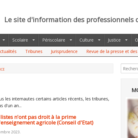
Le site d'information des professionnels 
Scolaire
Périscolaire
Culture
Justice
O
ctualités
Tribunes
Jurisprudence
Revue de la presse et des 
NCE
N'ONT PAS DROIT À LA PRIME INFORMATIQUE, MÊME DANS
TAT)
MO
 les internautes certains articles récents, les tribunes,
s d'un an...
stes n'ont pas droit à la prime
enseignement agricole (Conseil d'Etat)
embre 2023.