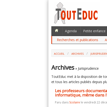
Agenda
Petite enfance
Recherches et publications
A
ACCUEIL
ARCHIVES
JURISPRUDE
LES PROFESSEURS DOCUMENTALISTES 
L'ENSEIGNEMENT AGRICOLE (CONSEIL D'E
Archives
» Jurisprudence
ToutEduc met à la disposition de tous
et tous les articles publiés depuis plu
Les professeurs documentali
informatique, même dans l'
Paru dans
Scolaire
le vendredi 22 déc