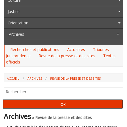
Culture
Justice
Orientation
Archives
Recherches et publications
Actualités
Tribunes
Jurisprudence
Revue de la presse et des sites
Textes
officiels
ACCUEIL
ARCHIVES
REVUE DE LA PRESSE ET DES SITES
BÂTI SCOLAIRE ET TRANSITION ÉNERGÉTIQUE : UNE PROPOSITION DE
LOI POUR DIMINUER LA CHARGE DES COMMUNES EN DIFFICULTÉ
Archives
» Revue de la presse et des sites