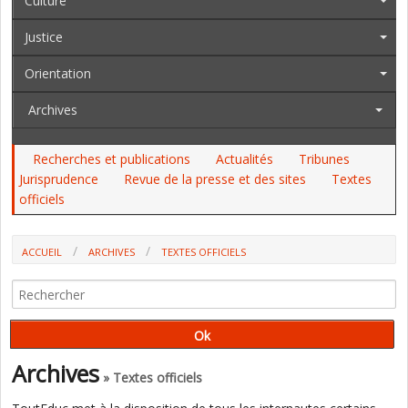
Culture
Justice
Orientation
Archives
Recherches et publications
Actualités
Tribunes
Jurisprudence
Revue de la presse et des sites
Textes
officiels
ACCUEIL
ARCHIVES
TEXTES OFFICIELS
CPE, PSYEN : LES NOMBRES DES POSTES MIS AUX CONCOURS
STRICTEMENT ÉGAUX À CEUX DE L'ANNÉE DERNIÈRE
Archives
» Textes officiels