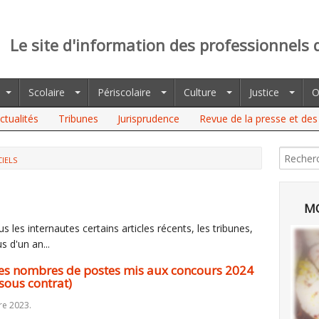
Le site d'information des professionnels 
Scolaire
Périscolaire
Culture
Justice
O
ctualités
Tribunes
Jurisprudence
Revue de la presse et des 
CIELS
ES DE POSTES MIS AUX CONCOURS 2024 QU'EN 2023 (PUBLIC ET
MO
 les internautes certains articles récents, les tribunes,
s d'un an...
es nombres de postes mis aux concours 2024
sous contrat)
re 2023.