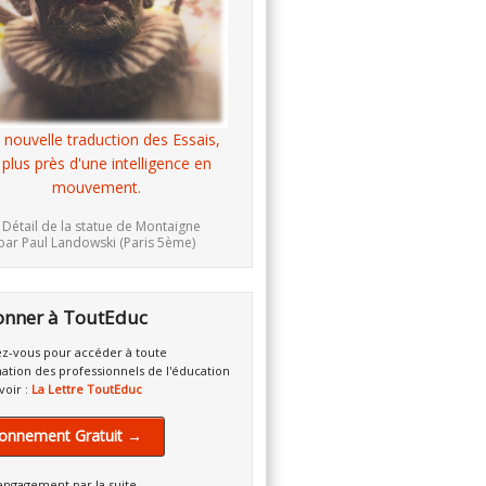
 nouvelle traduction des Essais,
 plus près d'une intelligence en
mouvement.
 Détail de la statue de Montaigne
par Paul Landowski (Paris 5ème)
onner à ToutEduc
z-vous pour accéder à toute
mation des professionnels de l'éducation
voir :
La Lettre ToutEduc
onnement Gratuit →
engagement par la suite.