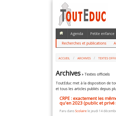
Agenda
Petite enfance
Recherches et publications
A
ACCUEIL
ARCHIVES
TEXTES OFFI
CRPE : EXACTEMENT LES MÊMES NOMBR
PRIVÉ SOUS CONTRAT)
Archives
» Textes officiels
ToutEduc met à la disposition de tous
et tous les articles publiés depuis plu
CRPE : exactement les mêm
qu'en 2023 (public et privé 
Paru dans
Scolaire
le jeudi 14 décemb