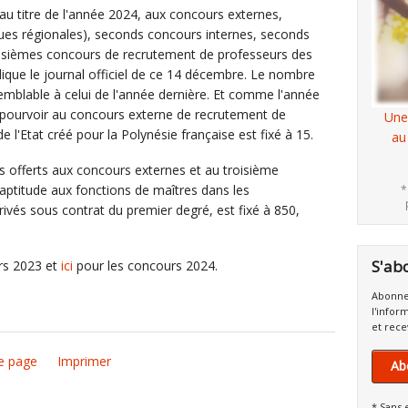
u titre de l'année 2024, aux concours externes,
ues régionales), seconds concours internes, seconds
oisièmes concours de recrutement de professeurs des
dique le journal officiel de ce 14 décembre. Le nombre
emblable à celui de l'année dernière. Et comme l'année
 pourvoir au concours externe de recrutement de
Une
 l'Etat créé pour la Polynésie française est fixé à 15.
au
offerts aux concours externes et au troisième
d'aptitude aux fonctions de maîtres dans les
*
vés sous contrat du premier degré, est fixé à 850,
S'ab
rs 2023 et
ici
pour les concours 2024.
Abonne
l'infor
et rece
e page
Imprimer
Ab
* Sans 