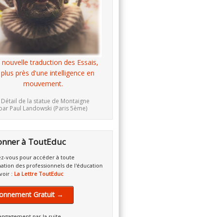
 nouvelle traduction des Essais,
 plus près d'une intelligence en
mouvement.
 Détail de la statue de Montaigne
par Paul Landowski (Paris 5ème)
onner à ToutEduc
z-vous pour accéder à toute
mation des professionnels de l'éducation
voir :
La Lettre ToutEduc
onnement Gratuit →
engagement par la suite.