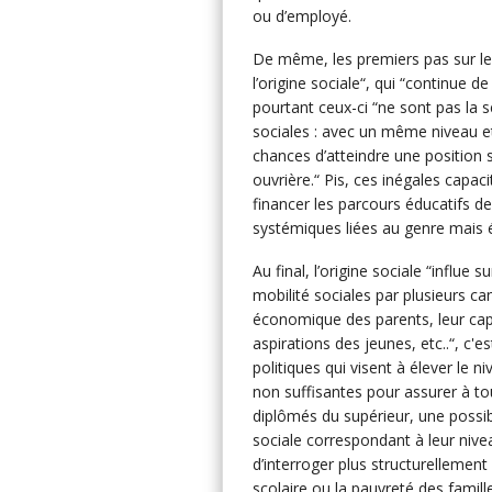
ou d’employé.
De même, les premiers pas sur le
l’origine sociale“, qui “continue d
pourtant ceux-ci “ne sont pas la s
sociales : avec un même niveau e
chances d’atteindre une position 
ouvrière.“ Pis, ces inégales capa
financer les parcours éducatifs de
systémiques liées au genre mais 
Au final, l’origine sociale “influe s
mobilité sociales par plusieurs can
économique des parents, leur capit
aspirations des jeunes, etc..“, c'
politiques qui visent à élever le
non suffisantes pour assurer à t
diplômés du supérieur, une possibi
sociale correspondant à leur nivea
d’interroger plus structurellement
scolaire ou la pauvreté des famill