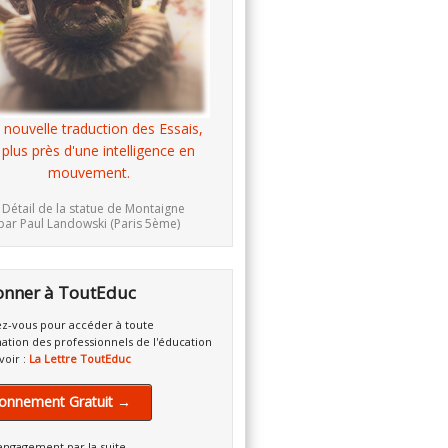
 nouvelle traduction des Essais,
 plus près d'une intelligence en
mouvement.
 Détail de la statue de Montaigne
par Paul Landowski (Paris 5ème)
onner à ToutEduc
z-vous pour accéder à toute
mation des professionnels de l'éducation
voir :
La Lettre ToutEduc
onnement Gratuit →
engagement par la suite.