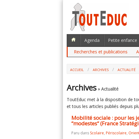
Agenda
Petite enfance
Recherches et publications
A
ACCUEIL
ARCHIVES
ACTUALITÉ
MOBILITÉ SOCIALE : POUR LES JEUNES
STRATÉGIES)
Archives
» Actualité
ToutEduc met à la disposition de tous
et tous les articles publiés depuis plu
Mobilité sociale : pour les 
“modestes“ (France Stratégi
Paru dans
Scolaire
,
Périscolaire
,
Orien