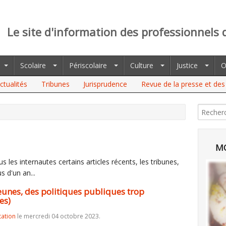
Le site d'information des professionnels 
Scolaire
Périscolaire
Culture
Justice
O
ctualités
Tribunes
Jurisprudence
Revue de la presse et des 
, DES POLITIQUES PUBLIQUES TROP “MODESTES“ (FRANCE
MO
 les internautes certains articles récents, les tribunes,
s d'un an...
jeunes, des politiques publiques trop
es)
tation
le mercredi 04 octobre 2023.