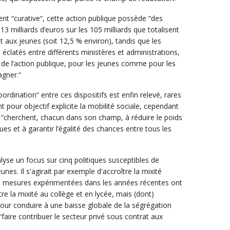
t “curative“, cette action publique possède “des
 milliards d’euros sur les 105 milliards que totalisent
nt aux jeunes (soit 12,5 % environ), tandis que les
 éclatés entre différents ministères et administrations,
lité de l’action publique, pour les jeunes comme pour les
agner.“
ordination“ entre ces dispositifs est enfin relevé, rares
t pour objectif explicite la mobilité sociale, cependant
 “cherchent, chacun dans son champ, à réduire le poids
 et à garantir l’égalité des chances entre tous les
lyse un focus sur cinq politiques susceptibles de
eunes. Il s'agirait par exemple d'accroître la mixité
“les mesures expérimentées dans les années récentes ont
tre la mixité au collège et en lycée, mais (dont)
 pour conduire à une baisse globale de la ségrégation
“faire contribuer le secteur privé sous contrat aux