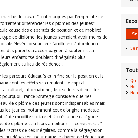
 marché du travail “sont marqués par l’empreinte de
Espa
e fortement différencier les diplômes des jeunes“,
eule cause des disparités de position et de mobilité
Se
t type de diplôme, les jeunes semblent avoir moins de
sociale élevée lorsque leur famille est à dominante
Se 
cités des parents à accompagner, à soutenir et à
 leurs enfants “se doublent d’inégalités plus
également au lieu de résidence“.
Tout
ur les parcours éducatifs et in fine sur la position et la
Qui
aux dont les effets se cumulent : le capital
Nos
al culturel, informationel, le lieu de résidence, les
Nou
est pourquoi France Stratégie considère que “les
 niveau de diplôme des jeunes sont indispensables mais
ous les jeunes, notamment ceux d’origine modeste
lité de mobilité sociale et l’accès à une catégorie
u de diplôme et à leurs ambitions.“ Il conviendrait “
 les racines de ces inégalités, comme la ségrégation
es, qui dépassent pour partie le champ de l’éducation.“