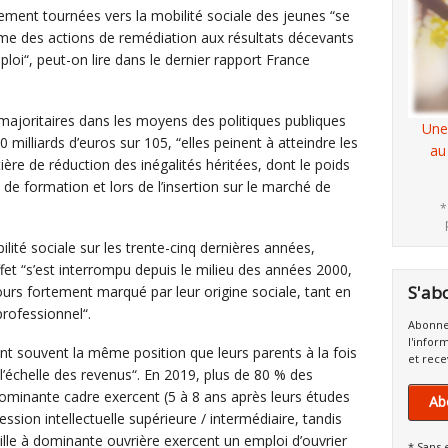
uement tournées vers la mobilité sociale des jeunes “se
e des actions de remédiation aux résultats décevants
ploi“, peut-on lire dans le dernier rapport France
 “majoritaires dans les moyens des politiques publiques
Une
 milliards d’euros sur 105, “elles peinent à atteindre les
au
tière de réduction des inégalités héritées, dont le poids
 de formation et lors de l’insertion sur le marché de
*
lité sociale sur les trente-cinq dernières années,
fet “s’est interrompu depuis le milieu des années 2000,
S'ab
ours fortement marqué par leur origine sociale, tant en
rofessionnel“.
Abonne
l'infor
ent souvent la même position que leurs parents à la fois
et rece
 l’échelle des revenus“. En 2019, plus de 80 % des
ominante cadre exercent (5 à 8 ans après leurs études
Ab
ession intellectuelle supérieure / intermédiaire, tandis
lle à dominante ouvrière exercent un emploi d’ouvrier
* Sans 