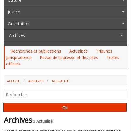
Culture
Justice
Orientation
Archives
Recherches et publications
Actualités
Tribunes
Jurisprudence
Revue de la presse et des sites
Textes
officiels
ACCUEIL
ARCHIVES
ACTUALITÉ
AU PALAIS DE LA PORTE DORÉE, UN APRÈS-MIDI DE DÉCOUVERTE
POUR LES ENSEIGNANTS (INVITATION)
Archives
» Actualité