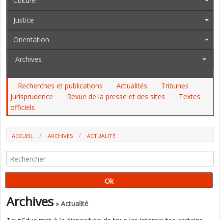
Culture
Justice
Orientation
Archives
Recherches et publications
Actualités
Tribunes
Jurisprudence
Revue de la presse et des sites
Textes
officiels
ACCUEIL
ARCHIVES
ACTUALITÉ
LES EXAMENS AU MOIS DE JUIN, UN STAGE EN ENTREPRISE POUR LES
ÉLÈVES DE SECONDE
Archives
» Actualité