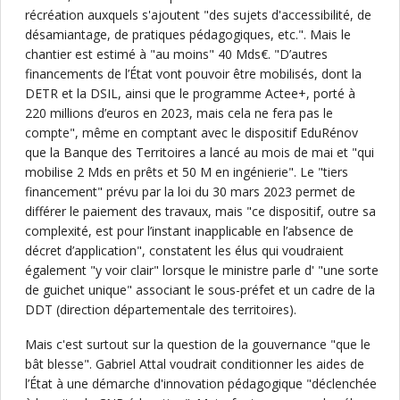
récréation auxquels s'ajoutent "des sujets d'accessibilité, de
désamiantage, de pratiques pédagogiques, etc.". Mais le
chantier est estimé à "au moins" 40 Mds€. "D’autres
financements de l’État vont pouvoir être mobilisés, dont la
DETR et la DSIL, ainsi que le programme Actee+, porté à
220 millions d’euros en 2023, mais cela ne fera pas le
compte", même en comptant avec le dispositif EduRénov
que la Banque des Territoires a lancé au mois de mai et "qui
mobilise 2 Mds en prêts et 50 M en ingénierie". Le "tiers
financement" prévu par la loi du 30 mars 2023 permet de
différer le paiement des travaux, mais "ce dispositif, outre sa
complexité, est pour l’instant inapplicable en l’absence de
décret d’application", constatent les élus qui voudraient
également "y voir clair" lorsque le ministre parle d' "une sorte
de guichet unique" associant le sous-préfet et un cadre de la
DDT (direction départementale des territoires).
Mais c'est surtout sur la question de la gouvernance "que le
bât blesse". Gabriel Attal voudrait conditionner les aides de
l’État à une démarche d'innovation pédagogique "déclenchée