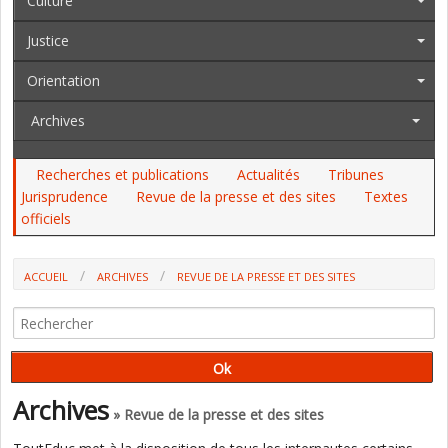
Culture
Justice
Orientation
Archives
Recherches et publications
Actualités
Tribunes
Jurisprudence
Revue de la presse et des sites
Textes
officiels
ACCUEIL
ARCHIVES
REVUE DE LA PRESSE ET DES SITES
"RESTAURATION ÉCOLOGIQUE DES ÉCOLES" : LES ÉLUS JUGENT
"INACCEPTABLE" LE PROJET DU GOUVERNEMENT (MAIRE-INFO)
Archives
» Revue de la presse et des sites