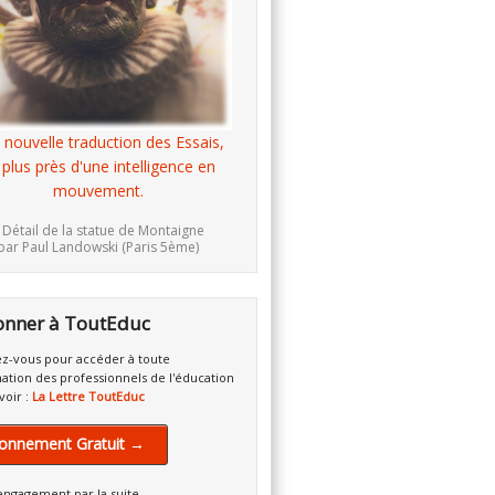
 nouvelle traduction des Essais,
 plus près d'une intelligence en
mouvement.
 Détail de la statue de Montaigne
par Paul Landowski (Paris 5ème)
onner à ToutEduc
z-vous pour accéder à toute
mation des professionnels de l'éducation
voir :
La Lettre ToutEduc
onnement Gratuit →
engagement par la suite.