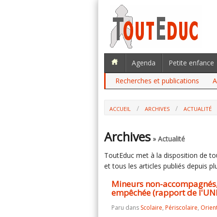
Agenda
Petite enfance
Recherches et publications
A
ACCUEIL
ARCHIVES
ACTUALITÉ
MINEURS NON-ACCOMPAGNÉS, UNE SC
L'UNICEF)
Archives
» Actualité
ToutEduc met à la disposition de tous
et tous les articles publiés depuis plu
Mineurs non-accompagnés, 
empêchée (rapport de l'UN
Paru dans
Scolaire
,
Périscolaire
,
Orien