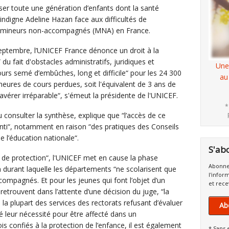
r toute une génération d’enfants dont la santé
s'indigne Adeline Hazan face aux difficultés de
es mineurs non-accompagnés (MNA) en France.
eptembre, l’UNICEF France dénonce un droit à la
du fait d'obstacles administratifs, juridiques et
Une
urs semé d’embûches, long et difficile“ pour les 24 300
au
heures de cours perdues, soit l'équivalent de 3 ans de
’avérer irréparable“, s'émeut la présidente de l'UNICEF.
*
onsulter la synthèse, explique que “l’accès de ce
 garanti“, notamment en raison “des pratiques des Conseils
 l’éducation nationale“.
S'ab
s de protection“, l'UNICEF met en cause la phase
Abonne
on durant laquelle les départements “ne scolarisent que
l'infor
ompagnés. Et pour les jeunes qui font l’objet d’un
et rece
retrouvent dans l’attente d’une décision du juge, “la
, la plupart des services des rectorats refusant d’évaluer
Ab
é leur nécessité pour être affecté dans un
is confiés à la protection de l’enfance, il est également
* Sans 