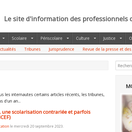
Le site d'information des professionnels 
Scolaire
Périscolaire
Culture
Justice
O
ctualités
Tribunes
Jurisprudence
Revue de la presse et des 
OLARISATION CONTRARIÉE ET PARFOIS EMPÊCHÉE (RAPPORT DE
MO
 les internautes certains articles récents, les tribunes,
s d'un an...
une scolarisation contrariée et parfois
ICEF)
tation
le mercredi 20 septembre 2023.