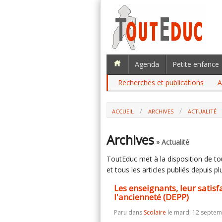
Agenda
Petite enfance
Recherches et publications
A
ACCUEIL
ARCHIVES
ACTUALITÉ
LES ENSEIGNANTS, LEUR SATISFACTIO
(DEPP)
Archives
» Actualité
ToutEduc met à la disposition de tous
et tous les articles publiés depuis plu
Les enseignants, leur satisf
l'ancienneté (DEPP)
Paru dans
Scolaire
le mardi 12 septem