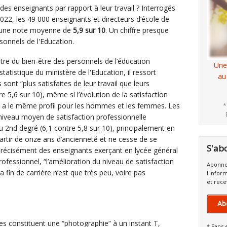
 des enseignants par rapport à leur travail ? Interrogés
022, les 49 000 enseignants et directeurs d’école de
é une note moyenne de
5,9 sur 10
. Un chiffre presque
sonnels de l'Education.
re du bien-être des personnels de l’éducation
Une
statistique du ministère de l'Education, il ressort
au
ont “plus satisfaites de leur travail que leurs
 5,6 sur 10), même si l’évolution de la satisfaction
té a le même profil pour les hommes et les femmes. Les
*
niveau moyen de satisfaction professionnelle
 2nd degré (6,1 contre 5,8 sur 10), principalement en
partir de onze ans d’ancienneté et ne cesse de se
S'ab
 précisément des enseignants exerçant en lycée général
ofessionnel, “l’amélioration du niveau de satisfaction
Abonne
la fin de carrière n’est que très peu, voire pas
l'infor
et rece
Ab
es constituent une “photographie“ à un instant T,
* Sans 