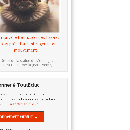
 nouvelle traduction des Essais,
 plus près d'une intelligence en
mouvement.
 Détail de la statue de Montaigne
par Paul Landowski (Paris 5ème)
onner à ToutEduc
z-vous pour accéder à toute
mation des professionnels de l'éducation
voir :
La Lettre ToutEduc
onnement Gratuit →
engagement par la suite.