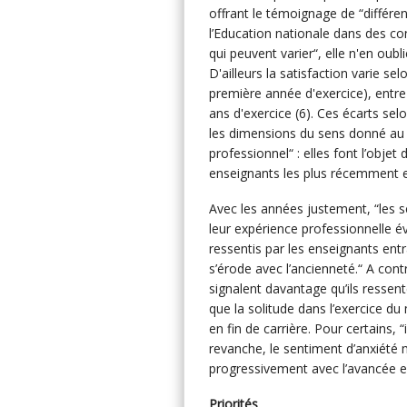
offrant le témoignage de “différe
l’Education nationale dans des co
qui peuvent varier“, elle n'en oubli
D'ailleurs la satisfaction varie se
première année d'exercice), entre 
ans d'exercice (6). Ces écarts sel
les dimensions du sens donné au t
professionnel“ : elles font l’objet
enseignants les plus récemment en
Avec les années justement, “les s
leur expérience professionnelle év
ressentis par les enseignants ent
s’érode avec l’ancienneté.“ A cont
signalent davantage qu’ils ressente
que la solitude dans l’exercice d
en fin de carrière. Pour certains, 
revanche, le sentiment d’anxiété 
progressivement avec l’avancée e
Priorités