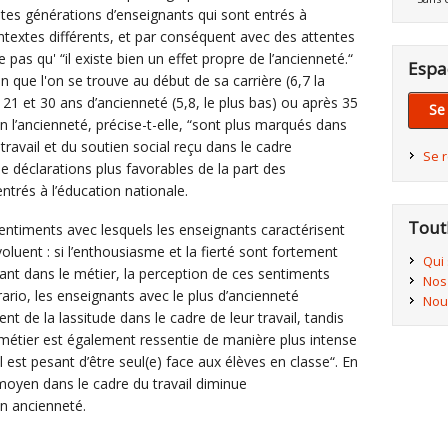
ntes générations d’enseignants qui sont entrés à
ntextes différents, et par conséquent avec des attentes
e pas qu' “il existe bien un effet propre de l’ancienneté.“
Espa
lon que l'on se trouve au début de sa carrière (6,7 la
21 et 30 ans d’ancienneté (5,8, le plus bas) ou après 35
Se
on l’ancienneté, précise-t-elle, “sont plus marqués dans
ravail et du soutien social reçu dans le cadre
Se 
 de déclarations plus favorables de la part des
trés à l’éducation nationale.
Tout
entiments avec lesquels les enseignants caractérisent
oluent : si l’enthousiasme et la fierté sont fortement
Qui
rant dans le métier, la perception de ces sentiments
Nos
rario, les enseignants avec le plus d’ancienneté
Nou
nt de la lassitude dans le cadre de leur travail, tandis
u métier est également ressentie de manière plus intense
“il est pesant d’être seul(e) face aux élèves en classe“. En
moyen dans le cadre du travail diminue
n ancienneté.