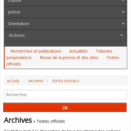
Culture
Justice
Orientation
Archives
Recherches et publications
Actualités
Tribunes
Jurisprudence
Revue de la presse et des sites
Textes
officiels
ACCUEIL
ARCHIVES
TEXTES OFFICIELS
AU JO DU 30 JUIN AU 2 JUILLET. LES ÉTABLISSEMENTS FRANÇAIS À
L'ÉTRANGER, LA DGRH, L'ACCÈS DES JEUNES À L'EMPLOI, LES LYCÉES DE
LA DÉFENSE...
Archives
» Textes officiels