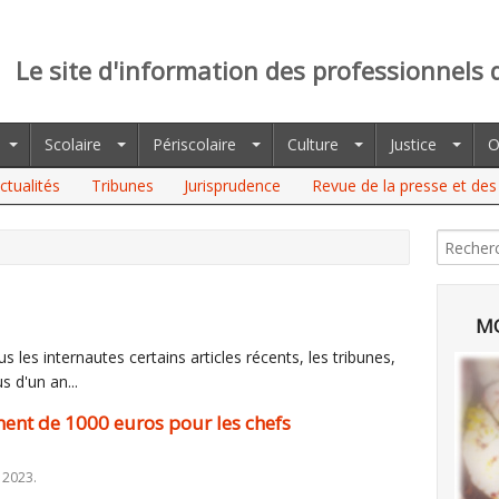
Le site d'information des professionnels 
Scolaire
Périscolaire
Culture
Justice
O
ctualités
Tribunes
Jurisprudence
Revue de la presse et des 
 1000 EUROS POUR LES CHEFS D'ÉTABLISSEMENT (SNPDEN)
MO
 les internautes certains articles récents, les tribunes,
s d'un an...
ment de 1000 euros pour les chefs
 2023.