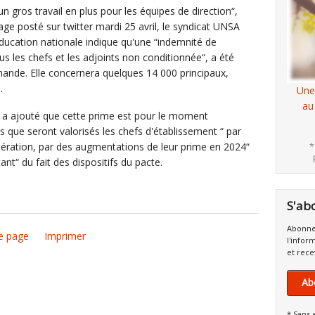
 gros travail en plus pour les équipes de direction“,
 posté sur twitter mardi 25 avril, le syndicat UNSA
Education nationale indique qu'une “indemnité de
 les chefs et les adjoints non conditionnée“, a été
emande. Elle concernera quelques 14 000 principaux,
.
Une
au
, a ajouté que cette prime est pour le moment
que seront valorisés les chefs d'établissement “ par
ération, par des augmentations de leur prime en 2024“
*
ant“ du fait des dispositifs du pacte.
S'ab
Abonne
e page
Imprimer
l'infor
et rece
Ab
* Sans 