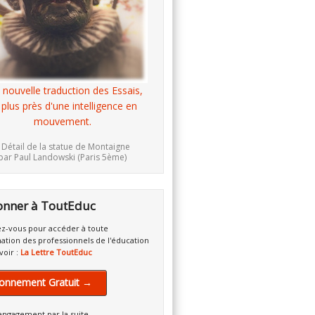
 nouvelle traduction des Essais,
 plus près d'une intelligence en
mouvement.
 Détail de la statue de Montaigne
par Paul Landowski (Paris 5ème)
onner à ToutEduc
z-vous pour accéder à toute
mation des professionnels de l'éducation
voir :
La Lettre ToutEduc
onnement Gratuit →
engagement par la suite.