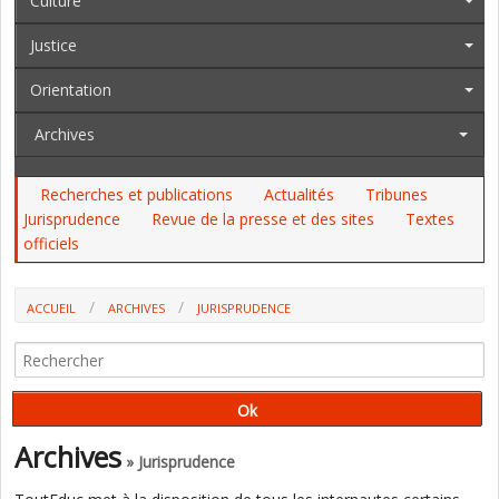
Culture
Justice
Orientation
Archives
Recherches et publications
Actualités
Tribunes
Jurisprudence
Revue de la presse et des sites
Textes
officiels
ACCUEIL
ARCHIVES
JURISPRUDENCE
SOUTIEN SCOLAIRE : LE CONSEIL D'ETAT VALIDE LA DIFFÉRENCE DES
TAUX DE TVA ENTRE ORGANISMES
Archives
» Jurisprudence