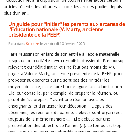
ToutEduc met à la disposition de tous les internautes certains
articles récents, les tribunes, et tous les articles publiés depuis
plus d'un an...
Un guide pour "initier" les parents aux arcanes de
l'Education nationale (V. Marty, ancienne
présidente de la PEEP)
Paru dans
Scolaire
le vendredi 10 février 2023.
Faire réussir son enfant de son entrée à l'école maternelle
jusqu'au jour où il/elle devra remplir le dossier de Parcoursup
relèverait du "délit d'initié" et il ne faut pas moins de 416
pages à Valérie Marty, ancienne présidente de la PEEP, pour
proposer aux parents qui ne sont pas des "initiés" les
moyens de l'être, et de faire bonne figure face à l'institution.
Elle leur conseille, par exemple, de préparer la réunion, ou
plutôt de "se préparer" avant une réunion avec les
enseignants, et d'anticiper leur déception : "Depuis des
décennies, les réunions de parents d'élèves sont organisées
toujours de la même manière (...). Elle débute par une
présentation des objectifs de l'année (...). Le temps est trop
réduit pour que les sujets abordés puissent véritablement