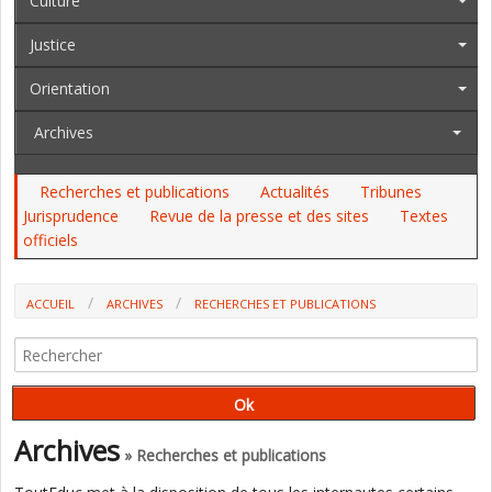
Culture
Justice
Orientation
Archives
Recherches et publications
Actualités
Tribunes
Jurisprudence
Revue de la presse et des sites
Textes
officiels
ACCUEIL
ARCHIVES
RECHERCHES ET PUBLICATIONS
UN GUIDE POUR "INITIER" LES PARENTS AUX ARCANES DE
L'EDUCATION NATIONALE (V. MARTY, ANCIENNE PRÉSIDENTE DE LA PEEP)
Archives
» Recherches et publications