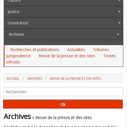
Culture
Justice
Orientation
Archives
Recherches et publications
Actualités
Tribunes
Jurisprudence
Revue de la presse et des sites
Textes
officiels
ACCUEIL
ARCHIVES
REVUE DE LA PRESSE ET DES SITES
MINEURS HARCELÉS : LES COMMISSAIRES DE JUSTICE (EX HUISSIERS)
METTENT À DISPOSITION LEUR PLATEFORME (LOCALTIS)
Archives
» Revue de la presse et des sites