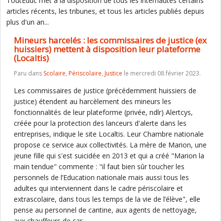
ToutEduc met à la disposition de tous les internautes certains
articles récents, les tribunes, et tous les articles publiés depuis
plus d'un an...
Mineurs harcelés : les commissaires de justice (ex
huissiers) mettent à disposition leur plateforme
(Localtis)
Paru dans
Scolaire
,
Périscolaire
,
Justice
le mercredi 08 février 2023.
Les commissaires de justice (précédemment huissiers de
justice) étendent au harcèlement des mineurs les
fonctionnalités de leur plateforme (privée, ndlr) Alertcys,
créée pour la protection des lanceurs d'alerte dans les
entreprises, indique le site Localtis. Leur Chambre nationale
propose ce service aux collectivités. La mère de Marion, une
jeune fille qui s'est suicidée en 2013 et qui a créé "Marion la
main tendue" commente : "il faut bien sûr toucher les
personnels de l’Education nationale mais aussi tous les
adultes qui interviennent dans le cadre périscolaire et
extrascolaire, dans tous les temps de la vie de l’élève", elle
pense au personnel de cantine, aux agents de nettoyage,
aux chauffeurs de car...