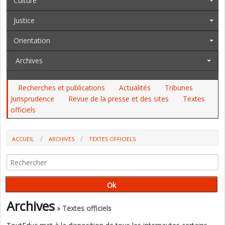
Culture
Justice
Orientation
Archives
Recherches et publications
Actualités
Tribunes
Jurisprudence
Revue de la presse et des sites
Textes
officiels
ACCUEIL
ARCHIVES
TEXTES OFFICIELS
AU JO DU 20 JANVIER : LE CABINET DE P. NDIAYE, 3 DASEN, LES CRPE
EXCEPTIONNELS, LES LANGUES VIVANTES
Archives
» Textes officiels