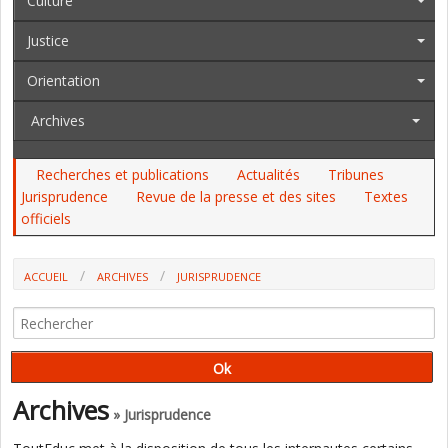
Culture
Justice
Orientation
Archives
Recherches et publications
Actualités
Tribunes
Jurisprudence
Revue de la presse et des sites
Textes
officiels
ACCUEIL
ARCHIVES
JURISPRUDENCE
INSTRUCTION EN FAMILLE : LE CONSEIL D'ETAT VALIDE LES DÉCRETS
DE 2022 (UNE ANALYSE D'ANDRÉ LEGRAND)
Archives
» Jurisprudence