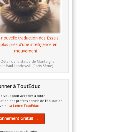
 nouvelle traduction des Essais,
 plus près d'une intelligence en
mouvement.
 Détail de la statue de Montaigne
par Paul Landowski (Paris 5ème)
onner à ToutEduc
z-vous pour accéder à toute
mation des professionnels de l'éducation
voir :
La Lettre ToutEduc
onnement Gratuit →
engagement par la suite.