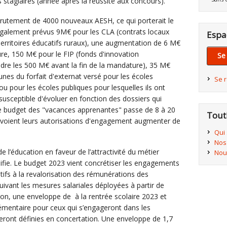
 stagiaires (année après la réussite aux concours).
crutement de 4000 nouveaux AESH, ce qui porterait le
galement prévus 9M€ pour les CLA (contrats locaux
Espa
rritoires éducatifs ruraux), une augmentation de 6 M€
re, 150 M€ pour le FIP (fonds d'innovation
Se
ndre les 500 M€ avant la fin de la mandature), 35 M€
s du forfait d'externat versé pour les écoles
Se 
u pour les écoles publiques pour lesquelles ils ont
ceptible d'évoluer en fonction des dossiers qui
Le budget des "vacances apprenantes" passe de 8 à 20
Tout
voient leurs autorisations d'engagement augmenter de
Qui
Nos
e l’éducation en faveur de l’attractivité du métier
Nou
lifie. Le budget 2023 vient concrétiser les engagements
tifs à la revalorisation des rémunérations des
ivant les mesures salariales déployées à partir de
tion, une enveloppe de à la rentrée scolaire 2023 et
mentaire pour ceux qui s’engageront dans les
eront définies en concertation. Une enveloppe de 1,7