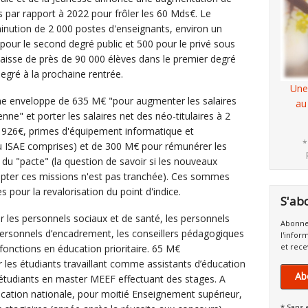
 par rapport à 2022 pour frôler les 60 Mds€. Le
inution de 2 000 postes d'enseignants, environ un
 pour le second degré public et 500 pour le privé sous
baisse de près de 90 000 élèves dans le premier degré
egré à la prochaine rentrée.
Une
ne enveloppe de 635 M€ "pour augmenter les salaires
au
e" et porter les salaires net des néo-titulaires à 2
 1926€, primes d'équipement informatique et
*
ou ISAE comprises) et de 300 M€ pour rémunérer les
du "pacte" (la question de savoir si les nouveaux
epter ces missions n'est pas tranchée). Ces sommes
s pour la revalorisation du point d'indice.
S'ab
 les personnels sociaux et de santé, les personnels
Abonne
 personnels d’encadrement, les conseillers pédagogiques
l'infor
et rece
e fonctions en éducation prioritaire. 65 M€
 les étudiants travaillant comme assistants d’éducation
Ab
s étudiants en master MEEF effectuant des stages. A
cation nationale, pour moitié Enseignement supérieur,
* Sans 