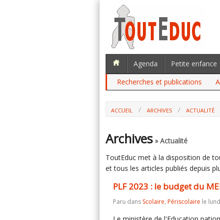
Agenda
Petite enfance
Recherches et publications
A
ACCUEIL
ARCHIVES
ACTUALITÉ
Archives
» Actualité
ToutEduc met à la disposition de tous
et tous les articles publiés depuis plu
PLF 2023 : le budget du MEN
Paru dans
Scolaire
,
Périscolaire
le lun
Le ministère de l'Education nati