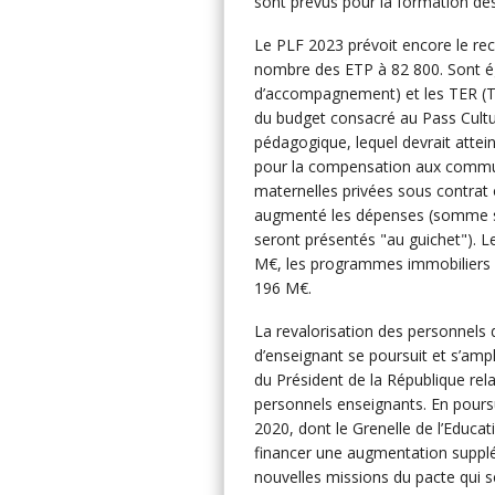
sont prévus pour la formation des
Le PLF 2023 prévoit encore le re
nombre des ETP à 82 800. Sont é
d’accompagnement) et les TER (Te
du budget consacré au Pass Cultu
pédagogique, lequel devrait attei
pour la compensation aux commune
maternelles privées sous contrat o
augmenté les dépenses (somme sus
seront présentés "au guichet"). 
M€, les programmes immobiliers 
196 M€.
La revalorisation des personnels d
d’enseignant se poursuit et s’amp
du Président de la République rela
personnels enseignants. En poursu
2020, dont le Grenelle de l’Educa
financer une augmentation supplé
nouvelles missions du pacte qui s