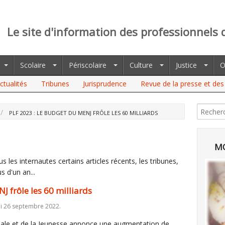
Le site d'information des professionnels 
Scolaire
Périscolaire
Culture
Justice
O
ctualités
Tribunes
Jurisprudence
Revue de la presse et des 
PLF 2023 : LE BUDGET DU MENJ FRÔLE LES 60 MILLIARDS
MO
 les internautes certains articles récents, les tribunes,
s d'un an...
J frôle les 60 milliards
di 26 septembre 2022.
onale et de la Jeunesse annonce une augmentation de