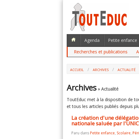
Agenda
Petite enfance
Recherches et publications
A
ACCUEIL
ARCHIVES
ACTUALITÉ
LA CRÉATION D'UNE DÉLÉGATION AUX 
L'UNICEF
Archives
» Actualité
ToutEduc met à la disposition de tous
et tous les articles publiés depuis plu
La création d'une délégatio
nationale saluée par l'UNI
Paru dans
Petite enfance
,
Scolaire
,
Pér