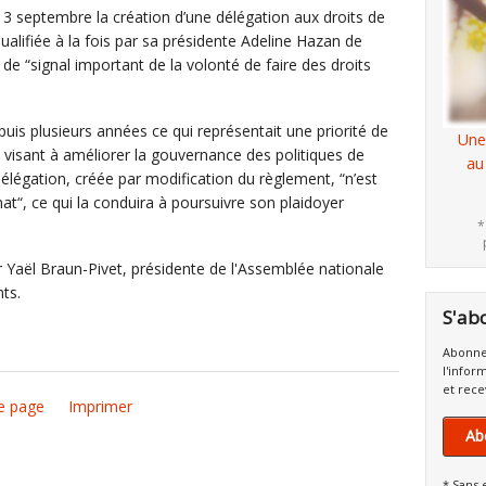
13 septembre la création d’une délégation aux droits de
qualifiée à la fois par sa présidente Adeline Hazan de
 de “signal important de la volonté de faire des droits
uis plusieurs années ce qui représentait une priorité de
Une
 visant à améliorer la gouvernance des politiques de
au
 délégation, créée par modification du règlement, “n’est
“, ce qui la conduira à poursuivre son plaidoyer
*
 Yaël Braun-Pivet, présidente de l'Assemblée nationale
ts.
S'ab
Abonne
l'infor
et rece
e page
Imprimer
Ab
* Sans 