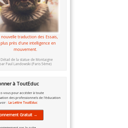
 nouvelle traduction des Essais,
 plus près d'une intelligence en
mouvement.
 Détail de la statue de Montaigne
par Paul Landowski (Paris 5ème)
onner à ToutEduc
z-vous pour accéder à toute
mation des professionnels de l'éducation
voir :
La Lettre ToutEduc
onnement Gratuit →
engagement par la suite.