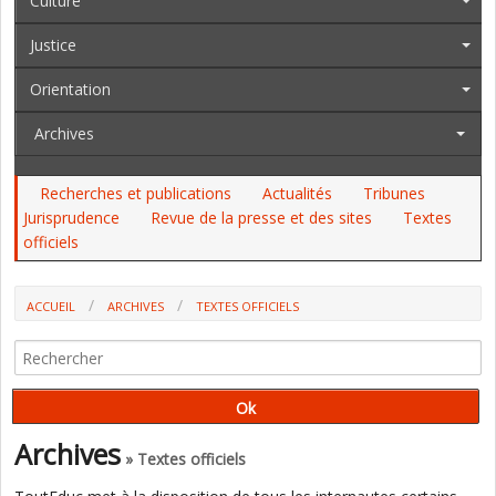
Culture
Justice
Orientation
Archives
Recherches et publications
Actualités
Tribunes
Jurisprudence
Revue de la presse et des sites
Textes
officiels
ACCUEIL
ARCHIVES
TEXTES OFFICIELS
AU JO DES 13 ET 14 SEPTEMBRE : L'ONISEP, LES CONCOURS
(AGRÉGATION, CAPES, CAPEPS...), LE CCF, LES FOYERS
Archives
» Textes officiels