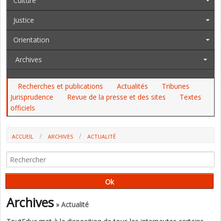
Culture
Justice
Orientation
Archives
Recherches et publications
Actualités
Tribunes
Jurisprudence
Revue de la presse et des sites
Textes
officiels
ACCUEIL
ARCHIVES
ACTUALITÉ
AU CONSEIL DES MINISTRES, LE DGER ET UNE COMMUNICATION DE
PAP NDIAYE
Archives
» Actualité