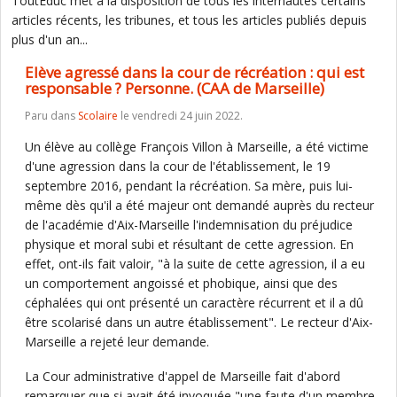
ToutEduc met à la disposition de tous les internautes certains
articles récents, les tribunes, et tous les articles publiés depuis
plus d'un an...
Elève agressé dans la cour de récréation : qui est
responsable ? Personne. (CAA de Marseille)
Paru dans
Scolaire
le vendredi 24 juin 2022.
Un élève au collège François Villon à Marseille, a été victime
d'une agression dans la cour de l'établissement, le 19
septembre 2016, pendant la récréation. Sa mère, puis lui-
même dès qu'il a été majeur ont demandé auprès du recteur
de l'académie d'Aix-Marseille l'indemnisation du préjudice
physique et moral subi et résultant de cette agression. En
effet, ont-ils fait valoir, "à la suite de cette agression, il a eu
un comportement angoissé et phobique, ainsi que des
céphalées qui ont présenté un caractère récurrent et il a dû
être scolarisé dans un autre établissement". Le recteur d'Aix-
Marseille a rejeté leur demande.
La Cour administrative d'appel de Marseille fait d'abord
remarquer que si avait été invoquée "une faute d'un membre