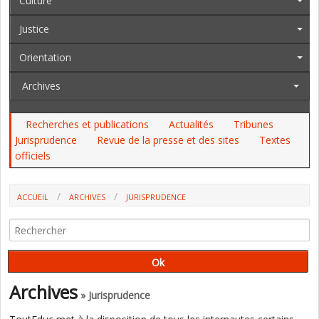
Culture
Justice
Orientation
Archives
Recherches et publications
Actualités
Tribunes
Jurisprudence
Revue de la presse et des sites
Textes
officiels
ACCUEIL
ARCHIVES
JURISPRUDENCE
ELÈVE AGRESSÉ DANS LA COUR DE RÉCRÉATION : QUI EST
RESPONSABLE ? PERSONNE. (CAA DE MARSEILLE)
Archives
» Jurisprudence