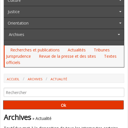
Culture
Justice
Orientation
Archives
Recherches et publications
Actualités
Tribunes
Jurisprudence
Revue de la presse et des sites
Textes
officiels
ACCUEIL
ARCHIVES
ACTUALITÉ
MATHÉMATIQUES : UNE OPTION D'1H30 EN PREMIÈRE DÈS LA RENTRÉE
PROCHAINE (E. MACRON À MARSEILLE)
Archives
» Actualité