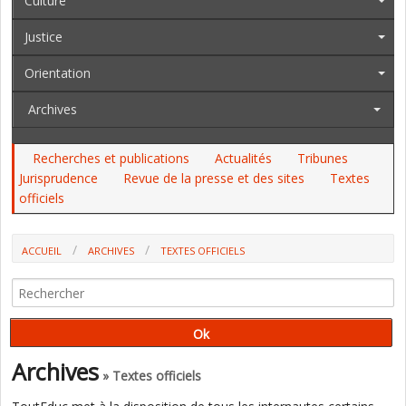
Culture
Justice
Orientation
Archives
Recherches et publications
Actualités
Tribunes
Jurisprudence
Revue de la presse et des sites
Textes
officiels
ACCUEIL
ARCHIVES
TEXTES OFFICIELS
AU JO DES 11 ET 12 MAI, AU BO : DEUX DASEN, LA DIPLOMATION DES
APPRENTIS, L'AFFECTATION DES ENSEIGNANTS STAGIAIRES...
Archives
» Textes officiels