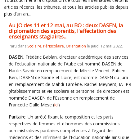
ToutEduc met à la disposition de tous les internautes certains
articles récents, les tribunes, et tous les articles publiés depuis
plus d'un an...
Au JO des 11 et 12 mai, au BO : deux DASEN, la
diplomation des apprentis, l'affectation des
enseignants stagiaires...
Paru dans
Scolaire
,
Périscolaire
,
Orientation
le jeudi 12 mai 2022.
DASEN
. Frédéric Bablan, directeur académique des services
de l'éducation nationale de l'Aube est nommé DASEN de
Haute-Savoie en remplacement de Mireille Vincent. Fabien
Ben, DASEN de Saône-et-Loire, est nommé DASEN du Jura
en remplacement de Mahdi Tamène. Rachel Meynent, IA-IPR
(établissements et vie scolaire et personnel de direction) est
nommée DAASEN de l'Essonne en remplacement de
Francette Dalle Mese (
ici
)
Paritaire
. Un arrêté fixant la composition et les parts
respectives de femmes et d'hommes des commissions
administratives paritaires compétentes à l'égard des
médecins et des infirmiers de l'Education nationale ainsi que