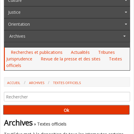
Culture
Justice
Orientation
Archives
Recherches et publications
Actualités
Tribunes
Jurisprudence
Revue de la presse et des sites
Textes
officiels
ACCUEIL
ARCHIVES
TEXTES OFFICIELS
AU JO DU 29 AU 31 MARS : L'INSPE DE NICE, LE LATIN ET LE GREC,
L'INSPECTION GÉNÉRALE...
Archives
» Textes officiels