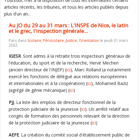
ToutEduc met à la disposition de tous les internautes certains
articles récents, les tribunes, et tous les articles publiés depuis
plus d'un an...
Au JO du 29 au 31 mars : L'INSPE de Nice, le latin
et le grec, l'inspection générale...
Paru dans
Scolaire
,
Périscolaire
,
Justice
,
Orientation
le jeudi 31 mars
2022.
IGESR
. Sont admis à la retraite trois inspecteurs généraux de
l'éducation, du sport et de la recherche, Hervé Mecheri
(ancien directeur de l'INJEP) (
ici
), Marc Rolland (a notamment
exercé les fonctions de délégué aux relations européennes
et internationales et à la coopération) (
ici
), Mohamed Baziz
(agrégé de génie mécanique) (
ici
)
PJJ
. La liste des emplois de directeur fonctionnel de la
protection judiciaire de la jeunesse (
ici
). Un arrêté relatif aux
congés de formation des personnels relevant de la direction
de la protection judiciaire de la jeunesse (
ici
)
AEFE
. La création du comité social d'établissement public de