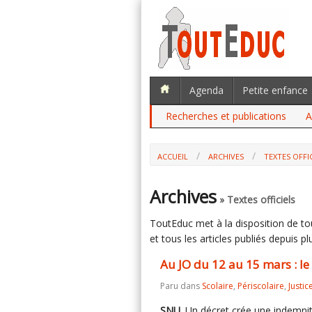
Agenda
Petite enfance
Recherches et publications
A
ACCUEIL
ARCHIVES
TEXTES OFFI
AU JO DU 12 AU 15 MARS : LE SNU, LE 
Archives
» Textes officiels
ToutEduc met à la disposition de tous
et tous les articles publiés depuis plu
Au JO du 12 au 15 mars : le
Paru dans
Scolaire
,
Périscolaire
,
Justic
SNU
. Un décret crée une indemni