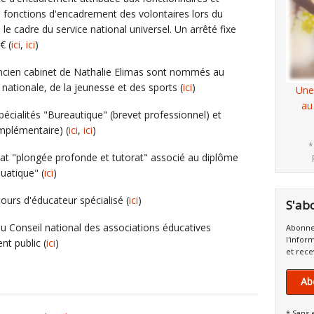
 fonctions d'encadrement des volontaires lors du
e cadre du service national universel. Un arrêté fixe
€ (
ici
,
ici
)
ncien cabinet de Nathalie Elimas sont nommés au
 nationale, de la jeunesse et des sports (
ici
)
Une
au
pécialités "Bureautique" (brevet professionnel) et
mplémentaire) (
ici
,
ici
)
*
ificat "plongée profonde et tutorat" associé au diplôme
uatique" (
ici
)
ours d'éducateur spécialisé (
ici
)
S'ab
au Conseil national des associations éducatives
Abonne
l'infor
t public (
ici
)
et rece
Ab
* Sans 