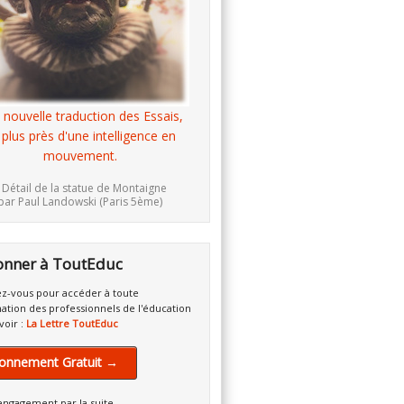
 nouvelle traduction des Essais,
 plus près d'une intelligence en
mouvement.
 Détail de la statue de Montaigne
par Paul Landowski (Paris 5ème)
onner à ToutEduc
z-vous pour accéder à toute
mation des professionnels de l'éducation
voir :
La Lettre ToutEduc
onnement Gratuit →
engagement par la suite.