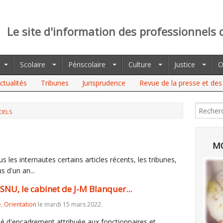
Le site d'information des professionnels 
Scolaire
Périscolaire
Culture
Justice
O
ctualités
Tribunes
Jurisprudence
Revue de la presse et des 
CIELS
CABINET DE J-M BLANQUER...
MO
 les internautes certains articles récents, les tribunes,
s d'un an...
 SNU, le cabinet de J-M Blanquer...
e
,
Orientation
le mardi 15 mars 2022.
té d'encadrement attribuée aux fonctionnaires et