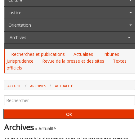
Culture
Justice
Orientation
Archives
Recherches et publications
Actualités
Tribunes
Jurisprudence
Revue de la presse et des sites
Textes
officiels
ACCUEIL
ARCHIVES
ACTUALITÉ
POUR LE COMITÉ CONSULTATIF NATIONAL D’ÉTHIQUE, LA
VACCINATION DES 5-11 ANS EST “ACCEPTABLE“ MAIS SANS PASSE
SANITAIRE
Archives
» Actualité