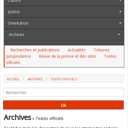
Culture
Justice
Orientation
Archives
Recherches et publications
Actualités
Tribunes
Jurisprudence
Revue de la presse et des sites
Textes
officiels
ACCUEIL
ARCHIVES
TEXTES OFFICIELS
AU JO DES 13 ET 14 NOVEMBRE, AU BO DU 12. LE BACCALAURÉAT, LES
MFR, LES ML, L'ENSEIGNEMENT ARTISTIQUE ET CULTUREL...
Archives
» Textes officiels