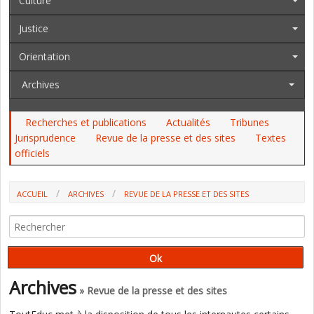
Culture
Justice
Orientation
Archives
Recherches et publications
Actualités
Tribunes
Jurisprudence
Revue de la presse et des sites
Textes
officiels
ACCUEIL
ARCHIVES
REVUE DE LA PRESSE ET DES SITES
J-M BLANQUER APPORTE QUELQUES PRÉCISIONS SUR LA MISE EN
OEUVRE DU PROTOCOLE SANITAIRE À LA RENTRÉE (JDD)
Archives
» Revue de la presse et des sites